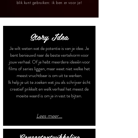
blik kunt gebruiken: ik ben er voor je!
Story Idea
Je wilt weten wat de potentie is van je idee. Je
bent benieuwd naar de beste vertelvorm voor
jouw verhaal. Of je hebt meerdere ideeën voor
films of series liggen, maar weet niet welke het
meest vruchtbaar is om uit te werken.
Ik help je uit te zoeken wat jou als schrijver écht
creatief prikkelt en welk verhaal het meest de
moeite waard is om je in vast te bijten.
Lees meer...
Conceptontwikkeling