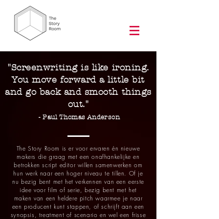
"Screenwriting is like ironing.
You move forward a little bit
and go back and smooth things
out."
- Paul Thomas Anderson
The Story Room is er voor ervaren én nieuwe
makers die graag met een onafhankelijke en
betrokken script editor willen samenwerken om
hun werk naar een hoger niveau te tillen. Of je
nu bezig bent met het verkennen van een eerste
idee voor film of serie, bezig bent met het
maken van een heldere pitch waarmee je naar
een producent kunt stappen, of schrijft aan een
synopsis, treatment of scenario en wel een frisse