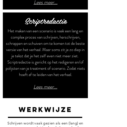
Lees meer...
Scriptredactie
Het maken van een scenario is vaak een lang en
complex proces van schrijven, herschrijven,
schrappen en schuiven om te komen tot de beste
versie van het verhaal. Maar soms zit je zo diep in
je tekst dat je het zelf even niet meer ziet.
Scriptredactie is gericht op het redigeren en/of
polijsten van je treatment of scenario. Zodat niets
hoeft af te leiden van het verhaal.
Lees meer...
werkwijze
Schrijven wordt vaak gezien als een (lang) en