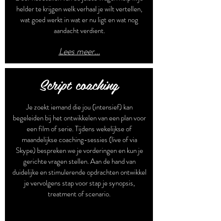
helder te krijgen welk verhaal je wilt vertellen,
wat goed werkt in wat er nu ligt en wat nog
aandacht verdient.
Lees meer...
Script coaching
Je zoekt iemand die jou (intensief) kan
begeleiden bij het ontwikkelen van een plan voor
een film of serie. Tijdens wekelijkse of
maandelijkse coaching-sessies (live of via
Skype) bespreken we je vorderingen en kun je
gerichte vragen stellen. Aan de hand van
duidelijke en stimulerende opdrachten ontwikkel
je vervolgens stap voor stap je synopsis,
treatment of scenario.