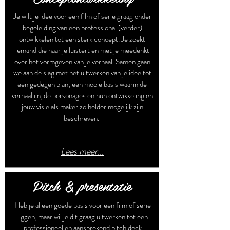
Je wilt je idee voor een film of serie graag onder
begeleiding van een professional (verder)
ontwikkelen tot een sterk concept. Je zoekt
iemand die naar je luistert en met je meedenkt
over het vormgeven van je verhaal. Samen gaan
we aan de slag met het uitwerken van je idee tot
een gedegen plan; een mooie basis waarin de
verhaallijn, de personages en hun ontwikkeling en
jouw visie als maker zo helder mogelijk zijn
beschreven.
Lees meer...
Pitch & presentatie
Heb je al een goede basis voor een film of serie
liggen, maar wil je dit graag uitwerken tot een
professioneel en aansprekend pitch deck