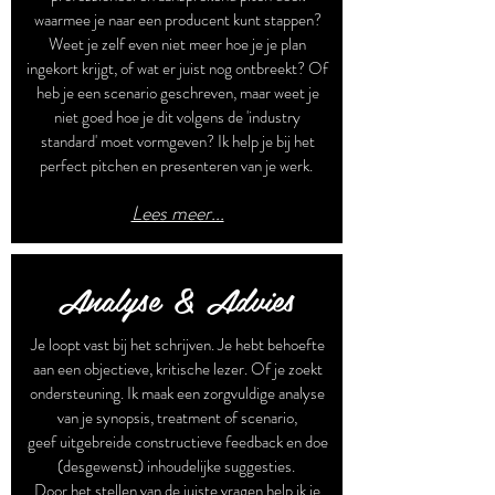
waarmee je naar een producent kunt stappen?
Weet je zelf even niet meer hoe je je plan
ingekort krijgt, of wat er juist nog ontbreekt? Of
heb je een scenario geschreven, maar weet je
niet goed hoe je dit volgens de 'industry
standard' moet vormgeven? Ik help je bij het
perfect pitchen en presenteren van je werk.
Lees meer...
Analyse & Advies
Je loopt vast bij het schrijven. Je hebt behoefte
aan een objectieve, kritische lezer. Of je zoekt
ondersteuning. Ik maak een zorgvuldige analyse
van je synopsis, treatment of scenario,
geef uitgebreide constructieve feedback en doe
(desgewenst) inhoudelijke suggesties.
Door het stellen van de juiste vragen help ik je