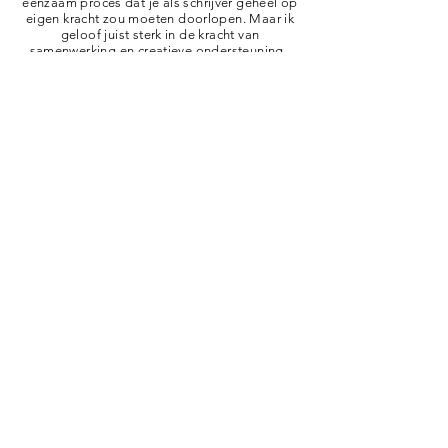
eenzaam proces dat je als schrijver geheel op
eigen kracht zou moeten doorlopen. Maar ik
geloof juist sterk in de kracht van
samenwerking en creatieve ondersteuning.
Afhankelijk van de fase waarin je werk zich
bevindt en van jouw persoonlijke wensen en
behoeften, neem ik gedurende onze
samenwerking de rol aan van klankbord,
ondersteuner, overziener, sparringspartner,
uitdager en/of spiegel. Ik help je weer zicht te
krijgen op het best mogelijke verhaal, ook als je
dat zelf even uit het oog bent verloren. Ik help je
de sprankeling, energie en motivatie voor het
schrijven weer terug te vinden als die is
weggezakt. Ik help je oude plannen nieuw leven
in te blazen of juist tot spannende nieuwe ideeën
te komen. En ik help je door weer volop creatieve
ruimte in je hoofd te scheppen. Zodat jij kunt
doen wat je het liefste doet: goede dingen
maken.
Testimonials